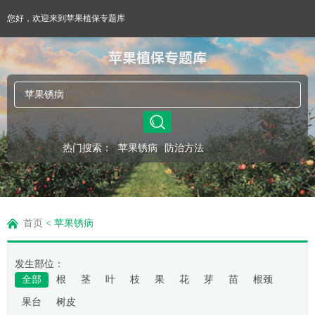
您好，欢迎来到苹果植保专题库
苹果植保专题库
热门搜索：
苹果锈病
防治方法
首页
<
苹果锈病
发生部位：
全部
根
茎
叶
枝
果
花
芽
苗
根颈
果台
树皮