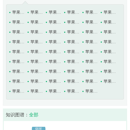
苹果白粉病
苹果白星病
苹果斑点落叶病
苹果痘斑病
苹果干腐病
苹果干枯病
苹果根癌病
苹果根腐线虫病
苹果果肉褐变病
苹果果锈病
苹果褐斑病
苹果褐烫病
苹果黑点病
苹果黑腐病
苹果黑星病
苹果花腐病
苹果灰斑病
苹果苦痘病
苹果立枯病
苹果链格孢烂果病
苹果轮斑病
苹果轮纹病
苹果霉心病
苹果泡性溃疡病
苹果日灼病
苹果树白绢病
苹果树白纹羽病
苹果树丛枝病
苹果树粗皮病
苹果树腐烂病
苹果树根结线虫病
苹果树花叶病
苹果树木腐病
苹果树缺氮症
苹果树缺钾症
苹果树缺磷症
苹果树缺镁症
苹果树缺铁症
苹果树衰退病
苹果树细菌毛根病
苹果树小叶病
苹果树枝枯病
苹果树枝溃疡病
苹果树紫纹羽病
苹果水心病
苹果缩果病
苹果炭疽病
苹果锈病
苹果锈果病
苹果疫腐病
苹果银叶病
苹果圆斑病
苹果圆斑根腐病
知识图谱：
全部