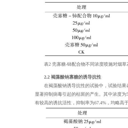
表2 壳寡糖-铈配合物不同浓度喷施对烟草花
2.2 褐藻酸钠寡糖的诱导抗性
在褐藻酸钠诱导抗性的试验中，试验结果表明
显著抑制病毒引起的枯斑的产生。其中浓度为50μg
有较高的诱抗活性，抑制率为67.4%，均略高于壳寡