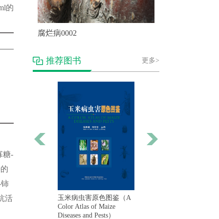
ml的
腐烂病0002
推荐图书
更多>
寡糖-
好的
-铈
害诊治原色图鉴
苹果抗炭疽菌叶枯病基
抗活
玉米病虫害原色图鉴（A
的分子标记及遗传定位
Color Atlas of Maize
Diseases and Pests）