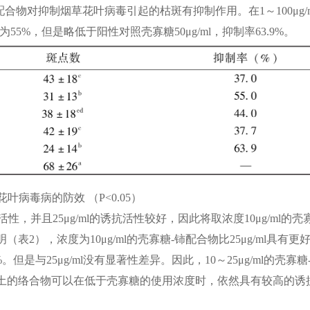
配合物对抑制烟草花叶病毒引起的枯斑有抑制作用。在1～100μg/
55%，但是略低于阳性对照壳寡糖50μg/ml，抑制率63.9%。
叶病毒病的防效 （P<0.05）
活性，并且25μg/ml的诱抗活性较好，因此将取浓度10μg/ml的壳
明（
表2），浓度为10μg/ml的壳寡糖-铈配合物比25μg/ml具有更
是与25μg/ml没有显著性差异。因此，10～25μg/ml的壳寡糖
果树病虫
土的络合物可以在低于壳寡糖的使用浓度时，依然具有较高的诱