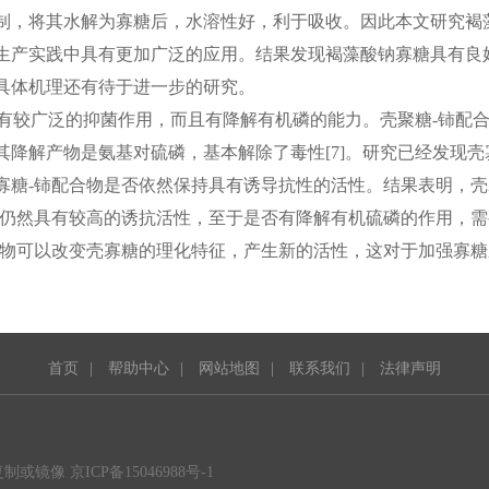
制，将其水解为寡糖后，水溶性好，利于吸收。因此本文研究褐
生产实践中具有更加广泛的应用。结果发现褐藻酸钠寡糖具有良
具体机理还有待于进一步的研究。
，有较广泛的抑菌作用，而且有降解有机磷的能力。壳聚糖-铈配
其降解产物是氨基对
硫磷，基本解除了毒性
[7]
。研究已经发现壳
寡糖-铈配合物是否依然保持具有诱导抗性的活性。结果表明，壳
但仍然具有较高的诱抗活性，至于是否有降解有机硫磷的作用，需
合物可以改变壳寡糖的理化特征，产生新的活性，这对于加强寡糖
首页
|
帮助中心
|
网站地图
|
联系我们
|
法律声明
或镜像 京ICP备15046988号-1