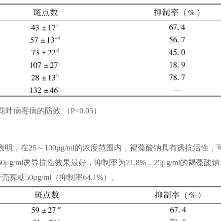
叶病毒病的防效 （P<0.05）
，在25～100μg/ml的浓度范围内，褐藻酸钠具有诱抗活性，
/ml诱导抗性效果最好，抑制率为71.8%，25μg/ml的褐藻酸钠
糖50μg/ml（抑制率64.1%）。