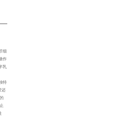
节细
糖作
半乳
独特
胶还
的
止
性