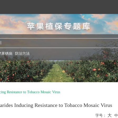
苹果植保专题库
苹果锈病
防治方法
ing Resistance to Tobacco Mosaic Virus
arides Inducing Resistance to Tobacco Mosaic Virus
大
字号：
中