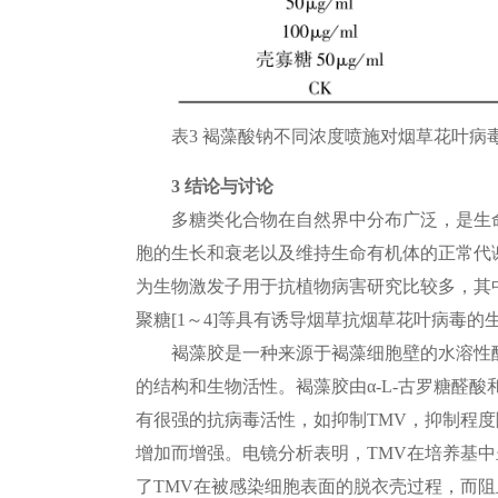
表3 褐藻酸钠不同浓度喷施对烟草花叶病毒病
3 结论与讨论
多糖类化合物在自然界中分布广泛，是生
胞的生长和衰老以及维持生命有机体的正常代
为生物激发子用于抗植物病害研究比较多，其
聚糖
[1
～4]
等具有诱导烟草抗烟草花叶病毒的
褐藻胶是一种来源于褐藻细胞壁的水溶性
的结构和生物活性。褐藻胶由α-L-古罗糖醛酸
有很强的抗病毒活性，如抑制TMV，抑制程
增加而增强。电镜分析表明，TMV在培养基
了TMV在被感染细胞表面的脱衣壳过程，而阻