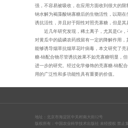
强，不容易被吸收，在应用方面收到很大的限
钠水解为褐藻酸钠寡糖后的生物活性，以期在
诱抗活性，并且好于阳性对照壳寡糖，但是其
近几年研究发现，稀土离子，尤其是Ce
对黄瓜中的硫磷农药残留有一定的降解作用，
能够诱导烟草抗烟草花叶病毒，本文研究了壳
糖-铈配合物尽管诱抗效果不如壳寡糖明显，
进一步的研究。经过化学修饰的壳寡糖-铈配
用的广泛性和多功能性具有重要的价值。
地址：北京市海淀区中关村南大街12号
版权所有：
中国农业科学技术出版社
未经授权 禁止复制