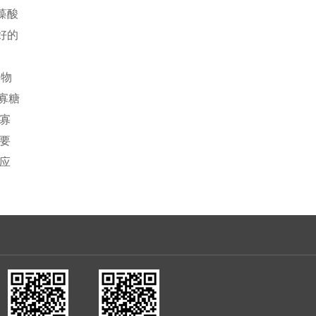
藻酸
好的
合物
寡糖
寡
要
应