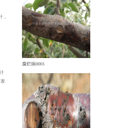
叶，
腐烂病0001
汁
察发