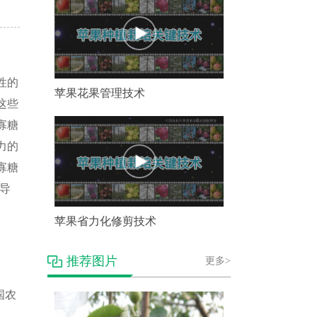
性的
苹果花果管理技术
这些
寡糖
力的
寡糖
导
苹果省力化修剪技术
推荐图片
更多>
国农