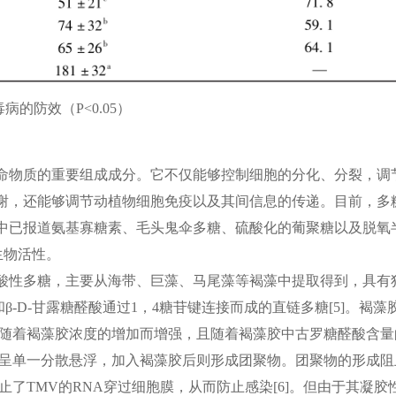
的防效（P<0.05）
命物质的重要组成成分。它不仅能够控制细胞的分化、分裂，调
谢，还能够调节动植物细胞免疫以及其间信息的传递。目前，多
中已报道氨基寡糖素、毛头鬼伞多糖、硫酸化的葡聚糖以及脱氧
生物活性。
酸性多糖，主要从海带、巨藻、马尾藻等褐藻中提取得到，具有
和β-D-甘露糖醛酸通过1，4糖苷键连接而成的直链多糖
[5]
。褐藻
度随着褐藻胶浓度的增加而增强，且随着褐藻胶中古罗糖醛酸含量
中呈单一分散悬浮，加入褐藻胶后则形成团聚物。团聚物的形成阻
止了TMV的RNA穿过细胞膜，从而防止感染
[6]
。但由于其凝胶