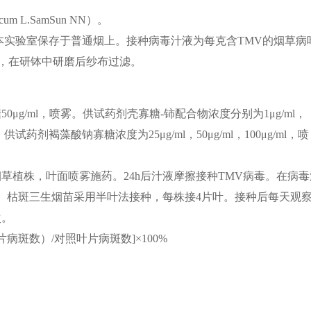
um L.SamSun
NN
）。
本实验室保存于普通烟上。接种病毒汁液为每克含TMV的烟草病
.0），在研钵中研磨后纱布过滤。
μg/ml，喷雾。供试药剂壳寡糖-铈配合物浓度分别为1μg/ml，
l，喷雾；供试药剂褐藻酸钠寡糖浓度为25μg/ml，50μg/ml，100μg/ml，喷
烟草植株，叶面喷雾施药。24h后汁液摩擦接种TMV病毒。在病毒
。枯斑三生烟苗采用半叶法接种，每株接4片叶。接种后每天观
次。
病斑数）/对照叶片病斑数]×100%