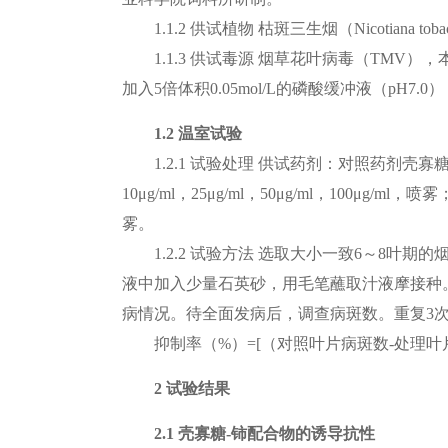
1.1.2
供试植物 枯斑三生烟（Nicotiana tobac
1.1.3
供试毒源 烟草花叶病毒（TMV），
加入5倍体积0.05mol/L的磷酸缓冲液（pH7
1.2 温室试验
1.2.1
试验处理 供试药剂：对照药剂壳寡糖50
10μg/ml，25μg/ml，50μg/ml，100μg/m
雾。
1.2.2
试验方法 选取大小一致6～8叶期的
液中加入少量石英砂，用毛笔蘸取汁液摩接种
病情况。待全面发病后，调查病斑数。重复3
抑制率（%）=[（对照叶片病斑数-处理叶片
2 试验结果
2.1 壳寡糖-铈配合物的诱导抗性