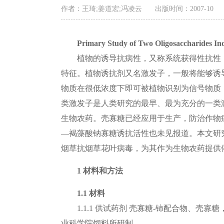
作者：王琦;姜道宏;冯凌云
出版时间：2007-10
Primary Study of Two Oligosaccharides In
植物的诱导抗病性，又称系统获得性抗性
特征。植物诱抗剂又名激发子，一般将能够诱
物质在很低浓度下即可被植物识别为信号物质
类激发子是人类研究的最早、最为充分的一类
生物农药。壳寡糖已经应用于生产，防治作物
—褐藻酸钠寡糖诱抗活性也未见报道。本文研
烟草抗烟草花叶病毒，为其作为生物农药提供
1 材料和方法
1.1 材料
1.1.1
供试药剂 壳寡糖-铈配合物、壳寡
业科学院饲料所研制。