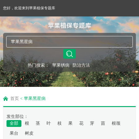
您好，欢迎来到苹果植保专题库
苹果植保专题库
热门搜索：
苹果锈病
防治方法
首页
<
苹果黑星病
发生部位：
全部
根
茎
叶
枝
果
花
芽
苗
根颈
果台
树皮