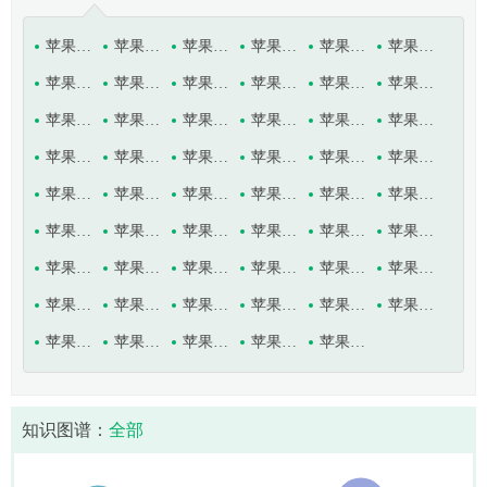
苹果白粉病
苹果白星病
苹果斑点落叶病
苹果痘斑病
苹果干腐病
苹果干枯病
苹果根癌病
苹果根腐线虫病
苹果果肉褐变病
苹果果锈病
苹果褐斑病
苹果褐烫病
苹果黑点病
苹果黑腐病
苹果黑星病
苹果花腐病
苹果灰斑病
苹果苦痘病
苹果立枯病
苹果链格孢烂果病
苹果轮斑病
苹果轮纹病
苹果霉心病
苹果泡性溃疡病
苹果日灼病
苹果树白绢病
苹果树白纹羽病
苹果树丛枝病
苹果树粗皮病
苹果树腐烂病
苹果树根结线虫病
苹果树花叶病
苹果树木腐病
苹果树缺氮症
苹果树缺钾症
苹果树缺磷症
苹果树缺镁症
苹果树缺铁症
苹果树衰退病
苹果树细菌毛根病
苹果树小叶病
苹果树枝枯病
苹果树枝溃疡病
苹果树紫纹羽病
苹果水心病
苹果缩果病
苹果炭疽病
苹果锈病
苹果锈果病
苹果疫腐病
苹果银叶病
苹果圆斑病
苹果圆斑根腐病
知识图谱：
全部