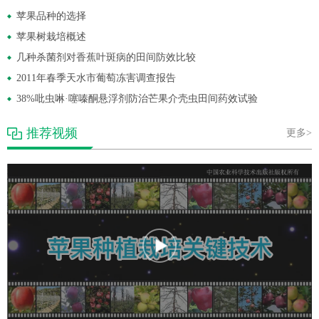
苹果品种的选择
苹果树栽培概述
几种杀菌剂对香蕉叶斑病的田间防效比较
2011年春季天水市葡萄冻害调查报告
38%吡虫啉·噻嗪酮悬浮剂防治芒果介壳虫田间药效试验
推荐视频
更多>