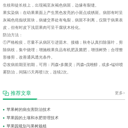
生枝和徒长枝上，出现褐至灰褐色病斑，边缘有裂缝。
果实染病：在幼果果面上产生黑色发亮的小斑点或锈斑。病部有时呈
灰褐色疮痂状斑块，病健交界处有龟裂，病斑不剥离，仅限于病果表
皮，但有时皮下浅层果肉可呈干腐状木栓化。
防治方法：
①严格检疫，尽量不从病区引进苗木、接穗；秋冬认真扫除落叶，剪
除病枝，集中烧埋；增施根果良品有机肥及菌肥，增强树势；合理整
形修剪，改善通风透光条件。
②发病前期至初期，可用：丙森•多菌灵；丙森•戊唑醇，或多•锰锌喷
雾防治，间隔15天再喷1次，连续2次。
推荐文章
更多>
苹果树的病虫害防治技术
苹果园的土壤和水肥管理技术
苹果园规划与果树栽植