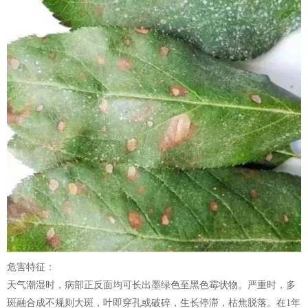
危害特征：
天气潮湿时，病部正反面均可长出墨绿色至黑色霉状物。严重时，多
斑融合成不规则大斑，叶即穿孔或破碎，生长停滞，枯焦脱落。在1年