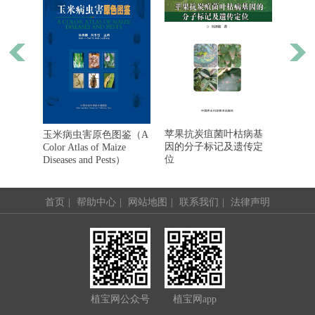
色图
苹果抗炭疽菌叶枯病基
玉米病虫害原色图鉴（A
苹果
因的分子标记及遗传定
Color Atlas of Maize
位
Diseases and Pests）
首页
|
帮助中心
|
网站地图
|
联系我们
|
法律声明
植宝网公众号
植宝网app