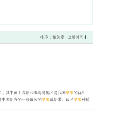
排序：
相关度
|
出版时间
区，其中黄土高原和渤海湾地区是我国
苹果
的优生
是中国新兴的一条最长的
苹果
栽培带。该区
苹果
种植
11月份，西南地区在12月份。是指
苹果
从秋季自然落
造防护林。海拔高度的差异，造成气温、光照等一系
技术规程》；NY/T 5013—2001《无公害食品
苹果
产