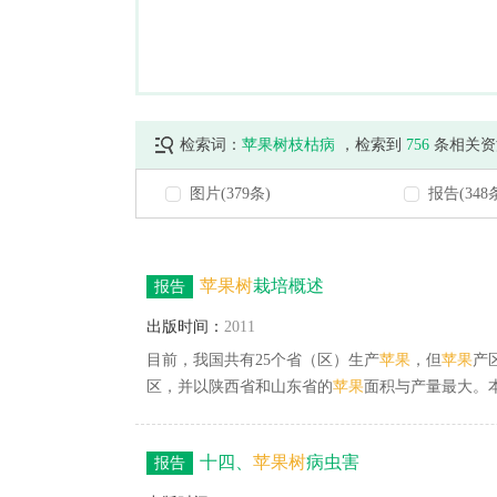
检索词：
苹果树枝枯病
，检索到
756
条相关资
图片(379条)
报告(348
苹果
树
栽培概述
报告
出版时间：
2011
目前，我国共有25个省（区）生产
苹果
，但
苹果
产
区，并以陕西省和山东省的
苹果
面积与产量最大。
面积较大，但
苹果
表面果锈较重，同时由于夏季高
叶后至春季萌芽止。风、海拔对
苹果
栽培也有影响
十四、
苹果
树
病虫害
报告
列因子的变化，从而影响
苹果
生长发育及品质形成
地环境条件》等。