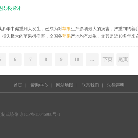
7 黑松疏枝图78 清除黑松枯枝图79 清理黑松枯枝落针在八大关黑松枝
枯
病
暴发的
键技术探讨
表9表明，50%多菌灵可湿性粉剂500倍液防治效果较好，相对防效为88.
续多年中偏重到大发生，已成为对
苹果
生产影响最大的病害，严重制约着
、损失极大的苹果树病害，全国各
苹果
产地均有发生，尤其是近10多年来
种寄生性很弱的兼性寄生菌，具杀生寄生性。20世纪80年代之前，冀北地
着品种间异地交流的广泛进行，富士等新品种开始传入，腐烂
病
也开始迅
病
的最重要手段。
5
6
7
8
9
10
...
下页
尾页
首页
|
帮助中心
|
网站地图
|
联系我们
|
法律声明
或镜像 京ICP备15046988号-1