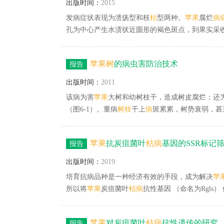
出版时间：
2015
发病症状表现为溃疡型和枝
枯
型两种。
苹果
腐烂
病
孔为中心产生水渍状近圆形的褐色斑点，到果实采
加强栽培管理。
苹果
锈病
病
叶
苹果
锈病
病
果（2）
一次保护性杀菌剂，常用药剂有代森锰锌、甲基硫
苹果
树
的病虫害防治技术
报告
枯枝等，均有利于减少菌源。
出版时间：
2011
该病为害
苹果
大树和幼树枝干，造成树皮腐烂；还
（图6-1）。重病
树枝
干上
病
斑累累，树势衰弱，甚
果率往往达30%，甚至高达50%以上。这样不仅能
病
，病区俗称发疱性干腐
病
。1973年首次在四川
苹果
抗炭疽菌叶
枯
病
基因的SSR标记
报告
的枝梢，使树皮腐烂枯死，在各果区时有发生。【
病
皮龟裂，易脱落，往往露出木质部，严重时枯死
出版时间：
2019
培育抗病品种是一种经济有效的手段，成为解决
苹
所以将
苹果
炭疽菌叶
枯
病
抗性基因 （命名为Rgls
疽菌叶
枯
病
基因位点的定位。这两个标记可以应用
短育种时间。本研究结果对深入开展抗炭疽菌叶
枯
苹果
对炭疽菌叶
枯
病
抗性遗传的研究
报告