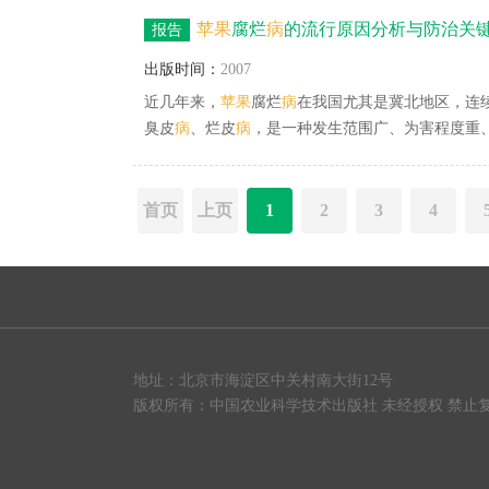
数下降了11.3～24.4，相对防效达到40.5%图7
苹果
腐烂
病
的流行原因分析与防治关
报告
药3次，间隔10天。表9 黑松枝
枯
病
化学药剂防治效果
出版时间：
2007
近几年来，
苹果
腐烂
病
在我国尤其是冀北地区，连
臭皮
病
、烂皮
病
，是一种发生范围广、为害程度重
黑腐皮壳，属子囊菌亚门真菌。
苹果
腐烂病菌是一
白龙、倭锦、鸡冠等，
苹果
腐烂
病
很少发生，但随
根本、最安全、最经济的手段，也是防治
苹果
腐烂
首页
上页
1
2
3
4
地址：北京市海淀区中关村南大街12号
版权所有：
中国农业科学技术出版社
未经授权 禁止复制