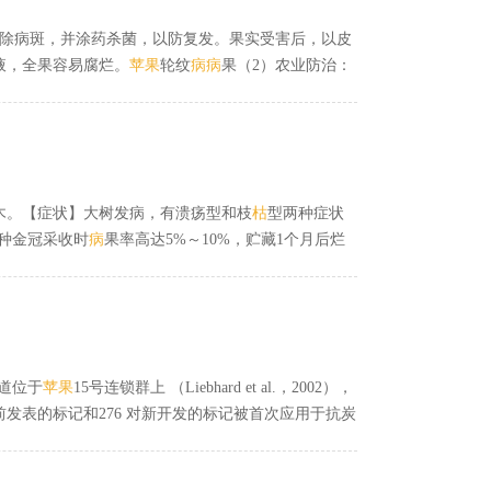
刮除病斑，并涂药杀菌，以防复发。果实受害后，以皮
液，全果容易腐烂。
苹果
轮纹
病
病
果（2）农业防治：
不栽植柏树；开花后一段时间，应结合其他病虫害喷施
，搜集落果，秋季翻耕土壤，冬季剪去树上各种僵果、
木。【症状】大树发病，有溃疡型和枝
枯
型两种症状
种金冠采收时
病
果率高达5%～10%，贮藏1个月后烂
显提高果实的质量。
苹果
疱性溃疡病又名发疱性胴
枯
复剂等消毒保护剂。苹果枝
枯
病
主要为害
苹果
大树衰弱
微凹陷，表面散生小黑点（病菌分生孢子器）。后期
道位于
苹果
15号连锁群上 （Liebhard et al.，2002），
对以前发表的标记和276 对新开发的标记被首次应用于抗炭
将会显著的降低
苹果
抗炭疽菌叶
枯
病
育种的成本，缩
位克隆和基因功能验证奠定基础。