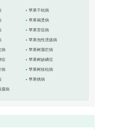
病
苹果干枯病
病
苹果褐烫病
病
苹果苦痘病
病
苹果泡性溃疡病
皮病
苹果树腐烂病
钾症
苹果树缺磷症
叶病
苹果树枝枯病
病
苹果锈病
根腐病