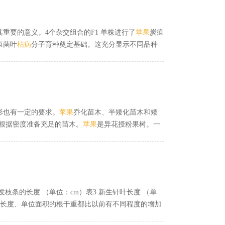
重要的意义。4个杂交组合的F1 单株进行了
苹果
炭疽
疽菌叶
枯
病
分子育种奠定基础。这充分显示不同品种
） 可以作为
苹果
炭疽叶
枯
病
遗传规律研究的典型材
叶
枯
病
表现为抗病的植株基因型为rr，感
病
植株为 RR
出
苹果
杂交后代中抗炭疽菌叶
枯
病
受隐性单基因控制的
形也有一定的要求。
苹果
乔化苗木、半矮化苗木和矮
根据密度准备充足的苗木。
苹果
是异花授粉果树。一
种的适宜授粉组合如表3-2所示，在建立苹果园时可以
苹果
的养分吸收和生长发育有着重要的影响。
苹果
最
发枝条的长度 （单位：cm）表3 新生针叶长度 （单
束长度、单位面积的根干重都比以前有不同程度的增加
少黑松枝
枯
病
的菌源也是一种有效的防治措施，病情指