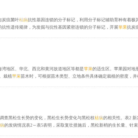
与炭疽菌叶
枯
病
抗性基因连锁的分子标记，利用分子标记辅助育种有着极其
的抗性遗传规律，为发掘与抗性基因紧密连锁的分子标记，开展
苹果
抗炭
性对
苹果
炭疽菌叶
枯
病
的抗性起着主导作用，同时也证实了上述品种 （系
叶
枯
病
抗性的表型性状分析结果，可以假设本试验群体中，对
苹果
炭疽菌
利用4个杂交群体的后代个体对炭疽菌叶
枯
病
抗性表现进行了综合分析，得
’ 等
苹果
品种对炭疽菌叶
枯
病
的抗性是由一对隐性基因控制的结果相一致
海湾地区、华北、西北和黄河故道地区等都是
苹果
的适生区。苹果园对地
。栽植
苹果
苗木时，可根据苗木类型、立地条件具体确定栽植的密度，并
坐果。这就是建立苹果园时，需要配置授粉品种的原因所在。
苹果
主要品
定于土壤的基本组成，还与土壤的基本性质密切相关。土壤的酸碱度，对
）。
面调查黑松生长势的变化，黑松生长势变化与黑松枝
枯
病
的相关性。表2 新
病
的发病情况表2～表5表明，采取复壮措施后，黑松新梢的生长量、针
表明，黑松及时修剪
病
枯枝、轮生枝、过密枝等措施，增加通光透气和减