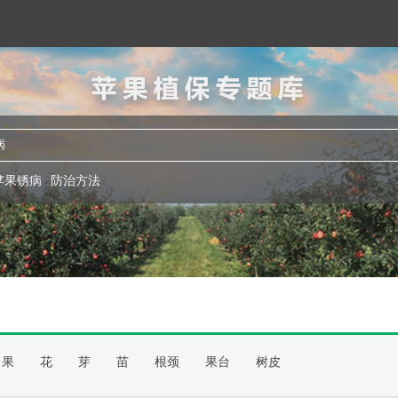
苹果植保专题库
苹果锈病
防治方法
果
花
芽
苗
根颈
果台
树皮