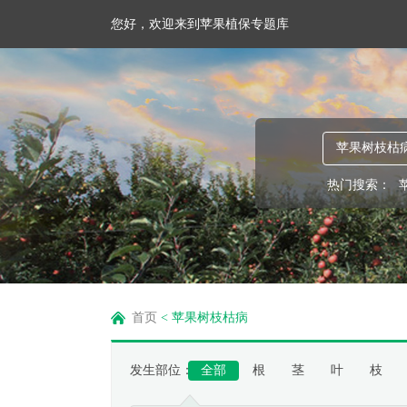
您好，欢迎来到苹果植保专题库
热门搜索：
首页
<
苹果树枝枯病
发生部位：
全部
根
茎
叶
枝