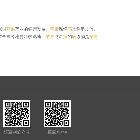
3～4月，在2009年4月2日、4月12日、4月22日，喷
2%。
我国
苹果
产业的健康发展。
苹果
腐烂
病
又称串皮湿、
在全国各地蔓延较迅速。
苹果
腐烂
病
的
病
原物是
苹果
区
苹果
主要品种是国光，其次是金冠、元帅、红星、
速发生。健身栽培是目前生产无公害
苹果
最有效、最
植宝网公众号
植宝网app