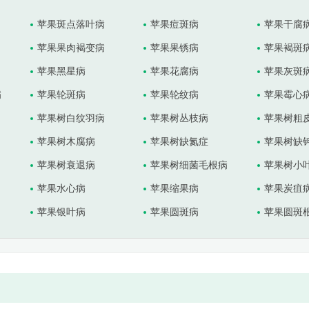
苹果斑点落叶病
苹果痘斑病
苹果干腐
苹果果肉褐变病
苹果果锈病
苹果褐斑
苹果黑星病
苹果花腐病
苹果灰斑
病
苹果轮斑病
苹果轮纹病
苹果霉心
苹果树白纹羽病
苹果树丛枝病
苹果树粗
苹果树木腐病
苹果树缺氮症
苹果树缺
苹果树衰退病
苹果树细菌毛根病
苹果树小
苹果水心病
苹果缩果病
苹果炭疽
苹果银叶病
苹果圆斑病
苹果圆斑