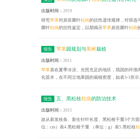
出版时间：
2019
研究
苹果
对炭疽菌叶
枯
病
的抗性遗传规律，对筛选
菌叶
枯
病
的抗性鉴定，以期揭示
苹果
炭疽菌叶
枯
病
（系） 对
苹果
炭疽菌叶
枯
病
的抗性差异明显，遗传
料。综合不同杂交组合的亲本及后代对
苹果
炭疽菌
苹果
园规划与
果树
栽植
报告
或 Rr，并由此推测出供试亲本品种 （系） ‘作者
结论，这与Dantas等 （2009） 研究认为 ‘嘎拉’ ‘富士
出版时间：
2011
苹果
喜欢夏季冷凉、光照充足的地区，我国的环渤
化苗木，在不同立地果园的栽植密度，如表3-1所示
个
苹果
品种的花，必须授以适宜品种的花粉，才能
选择采用。
苹果
生长的土壤环境是否适宜，不仅决
五、黑松枝
枯
病
的防治技术
报告
喜欢弱酸性土壤，以pH值在5.4～6.8为最好（图3-4
出版时间：
2015
故从新发枝条、新生针叶长度、黑松根干重3个方
位：cm）表4 黑松根干重 （单位：g）表5 黑松枝
枯
表8 黑松枝
枯
病
疏密与修枝防治效果相关调查结果