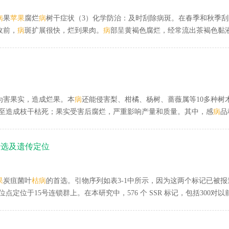
病
果
苹果
腐烂
病
树干症状（3）化学防治：及时刮除病斑。在春季和秋季
收前，
病
斑扩展很快，烂到果肉。
病
部呈黄褐色腐烂，经常流出茶褐色黏
化学防治：锈病菌主要在柏树上越冬，条件允许条件下，建园时周围尽量
菌灵等。
苹果
霉心病
病
果（2）农业防治：加强栽培管理，随时摘除病果
为害果实，造成烂果。本
病
还能侵害梨、柑橘、杨树、蔷薇属等10多种树
至造成枝干枯死；果实受害后腐烂，严重影响产量和质量。其中，感
病
品
有效地防治果实轮纹
病
，还可防治食心虫等其他病虫对果实的为害，能明
茂汶、西昌等地采到病害标本。第二，剪除病枝，刮净
病
部。
病
疤涂843康
筛选及遗传定位
症状】苹果枝
枯
病
多在结果枝或衰弱的延长枝前端形成不规则褐色
病
斑，
。【病原】
病
原属半知菌亚门。
果
炭疽菌叶
枯
病
的首选。引物序列如表3-1中所示，因为这两个标记已被报
） 位点定位于15号连锁群上。在本研究中，576 个 SSR 标记，包括300
于抗炭疽菌叶
枯
病
分子标记辅助育种，在定植前对幼苗进行抗性筛选。这
病
的遗传机理和分子机制研究有重要的意义，并为进一步的抗性基因的图