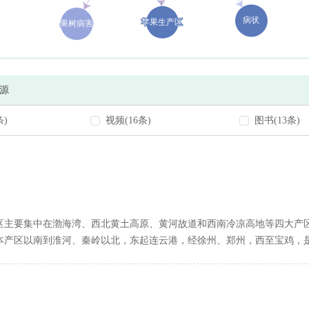
源
条)
视频(16条)
图书(13条)
区主要集中在渤海湾、西北黄土高原、黄河故道和西南冷凉高地等四大产
本产区以南到淮河、秦岭以北，东起连云港，经徐州、郑州，西至宝鸡，
温和温差小，因而果实品质一般。我国西北、东北和华北地区
苹果
落叶在
。在大风地区，
苹果
易出现偏冠、落花落果重的现象，因此栽培时必须营
。涉及
苹果
无公害生产的标准有：NY/T 5012—2001《无公害食品
苹果
生产